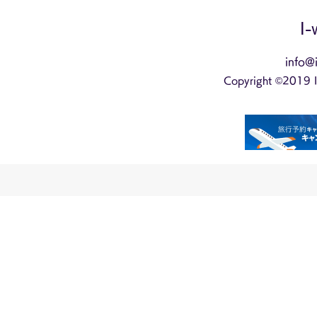
I-
info@i
Copyright ©2019 I-w