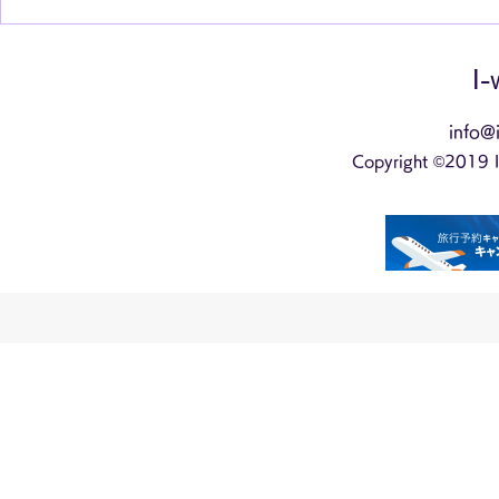
チョコレート戦争～
り旅行
I-
info@i
Copyright ©2019 I-w