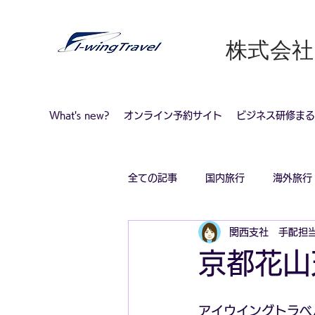
​株式会
What's new?
オンライン予約サイト
ビジネス研修まる
全ての記事
国内旅行
海外旅行
関西支社 手配担
コロナ感染対策旅行
京都花
アイウイングトラベ