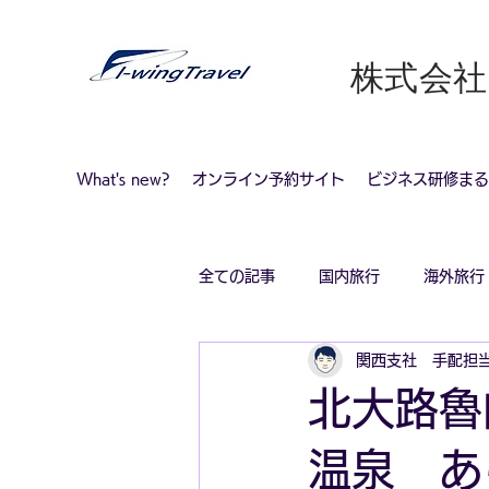
​株式会
What's new?
オンライン予約サイト
ビジネス研修まる
全ての記事
国内旅行
海外旅行
関西支社 手配担
コロナ感染対策旅行
北大路魯
温泉 あ