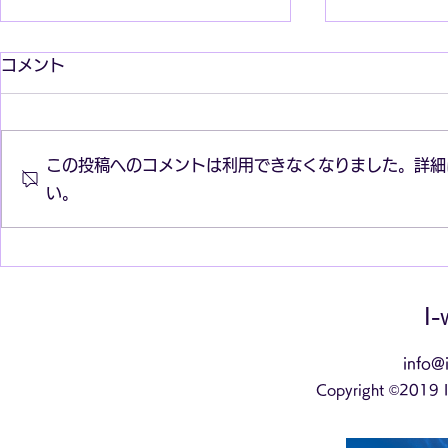
コメント
この投稿へのコメントは利用できなくなりました。詳細
い。
三都を結ぶ観光特急「 あをに
二代目「伊
よし 」
デビュー
I-
info@i
Copyright ©2019 I-w